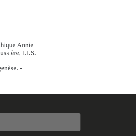
chique Annie
ssière, I.I.S.
genèse. -