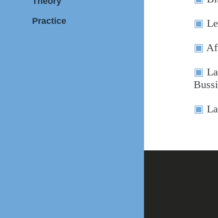
Theory
Practice
Le
Af
La
Bussi
La