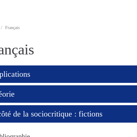
/
Français
ançais
lications
éorie
ôté de la sociocritique : fictions
bliographie