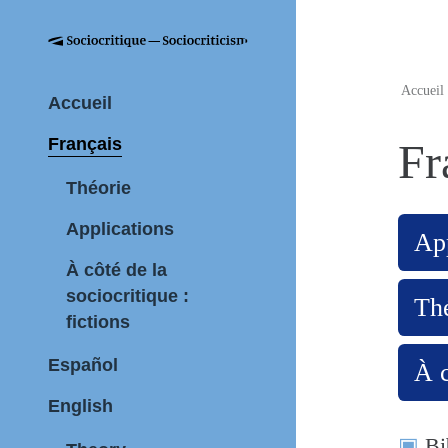
Accueil
Accueil
Français
Fr
Théorie
Applications
App
À côté de la
sociocritique :
Th
fictions
Español
À c
English
Bi