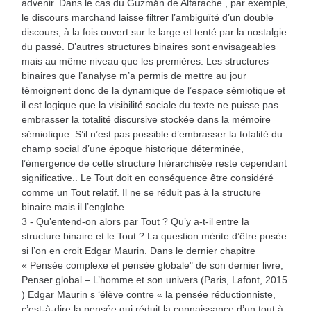
advenir. Dans le cas du Guzmán de Alfarache , par exemple,
le discours marchand laisse filtrer l’ambiguïté d’un double
discours, à la fois ouvert sur le large et tenté par la nostalgie
du passé. D’autres structures binaires sont envisageables
mais au même niveau que les premières. Les structures
binaires que l’analyse m’a permis de mettre au jour
témoignent donc de la dynamique de l’espace sémiotique et
il est logique que la visibilité sociale du texte ne puisse pas
embrasser la totalité discursive stockée dans la mémoire
sémiotique. S’il n’est pas possible d’embrasser la totalité du
champ social d’une époque historique déterminée,
l’émergence de cette structure hiérarchisée reste cependant
significative.. Le Tout doit en conséquence être considéré
comme un Tout relatif. Il ne se réduit pas à la structure
binaire mais il l’englobe.
3 - Qu’entend-on alors par Tout ? Qu’y a-t-il entre la
structure binaire et le Tout ? La question mérite d’être posée
si l’on en croit Edgar Maurin. Dans le dernier chapitre
« Pensée complexe et pensée globale" de son dernier livre,
Penser global – L’homme et son univers (Paris, Lafont, 2015
) Edgar Maurin s ‘élève contre « la pensée réductionniste,
c’est-à-dire la pensée qui réduit la connaissance d’un tout à