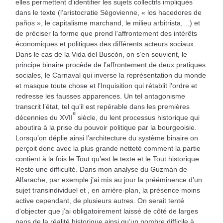
elles permettent d’identifier les sujets collectifs impliqués
dans le texte (l‘aristocratie Ségovienne, « los hacedores de
paños », le capitalisme marchand, le milieu arbitrista,…) et
de préciser la forme que prend l’affrontement des intérêts
économiques et politiques des différents acteurs sociaux.
Dans le cas de la Vida del Buscón, on s’en souvient, le
principe binaire procède de l’affrontement de deux pratiques
sociales, le Carnaval qui inverse la représentation du monde
et masque toute chose et l’Inquisition qui rétablit l’ordre et
redresse les fausses apparences. Un tel antagonisme
transcrit l’état, tel qu’il est repérable dans les premières
e
décennies du XVII
siècle, du lent processus historique qui
aboutira à la prise du pouvoir politique par la bourgeoisie.
Lorsqu’on déplie ainsi l’architecture du système binaire on
perçoit donc avec la plus grande netteté comment la partie
contient à la fois le Tout qu’est le texte et le Tout historique.
Reste une difficulté. Dans mon analyse du Guzmán de
Alfarache, par exemple j’ai mis au jour la prééminence d’un
sujet transindividuel et , en arrière-plan, la présence moins
active cependant, de plusieurs autres. On serait tenté
d‘objecter que j’ai obligatoirement laissé de côté de larges
pans de la réalité historique ainsi qu’un nombre difficile à