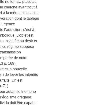
lle ne font sa place au
e cherche avant tout à
l à la mère en situant le
évoration dont le tableau
 L’urgence
 l’addiction, c’est-à-
mbolique. L’objet est
t substituée au désir et
it, ce régime suppose
a transmission
 emparée de notre
13 p. 169).
le et la nouvelle
 de lever les interdits
faite. On est
. 71).
pour autant le triomphe
 l’égoïsme grégaire.
dividu doit être capable