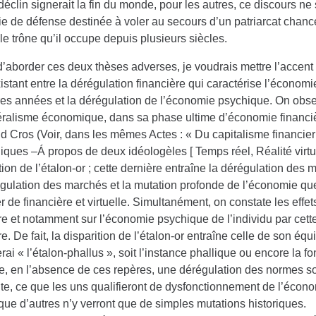
déclin signerait la fin du monde, pour les autres, ce discours ne 
ie de défense destinée à voler au secours d’un patriarcat chance
le trône qu’il occupe depuis plusieurs siècles.
’aborder ces deux thèses adverses, je voudrais mettre l’accent 
xistant entre la dérégulation financière qui caractérise l’économ
res années et la dérégulation de l’économie psychique. On obser
éralisme économique, dans sa phase ultime d’économie financi
 Cros (Voir, dans les mêmes Actes : « Du capitalisme financier
ques –Á propos de deux idéologèles [ Temps réel, Réalité virtue
tion de l’étalon-or ; cette dernière entraîne la dérégulation des 
égulation des marchés et la mutation profonde de l’économie qu
er de financière et virtuelle. Simultanément, on constate les effet
re et notamment sur l’économie psychique de l’individu par cette 
re. De fait, la disparition de l’étalon-or entraîne celle de son éq
i « l’étalon-phallus », soit l’instance phallique ou encore la fo
, en l’absence de ces repères, une dérégulation des normes soci
ite, ce que les uns qualifieront de dysfonctionnement de l’écon
que d’autres n’y verront que de simples mutations historiques.