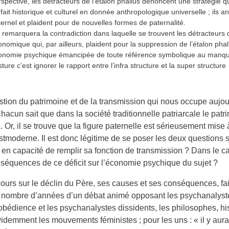
spective, les détracteurs de l’étalon phallus dénoncent une stratégie q
fait historique et culturel en donnée anthropologique universelle ; ils 
ernel et plaident pour de nouvelles formes de paternalité.
 remarquera la contradiction dans laquelle se trouvent les détracteurs 
nomique qui, par ailleurs, plaident pour la suppression de l’étalon pha
onomie psychique émancipée de toute référence symbolique au manque
ture c’est ignorer le rapport entre l’infra structure et la super structure
stion du patrimoine et de la transmission qui nous occupe aujo
hacun sait que dans la société traditionnelle patriarcale le patr
. Or, il se trouve que la figure paternelle est sérieusement mise
stmoderne. Il est donc légitime de se poser les deux questions su
en capacité de remplir sa fonction de transmission ? Dans le ca
nséquences de ce déficit sur l’économie psychique du sujet ?
ours sur le déclin du Père, ses causes et ses conséquences, fait
n nombre d’années d’un débat animé opposant les psychanalyst
 obédience et les psychanalystes dissidents, les philosophes, hi
idemment les mouvements féministes ; pour les uns : « il y aurai