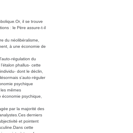
olique.Or, il se trouve
ions : le Père assure-t-il
re du néolibéralisme,
ment, à une économie de
l’auto-régulation du
’étalon phallus- cette
ndividu- dont le déclin,
t désormais s’auto-réguler
conomie psychique
e les mêmes
le économie psychique,
gée par la majorité des
analystes.Ces derniers
bjectivité et pointent
sculine.Dans cette