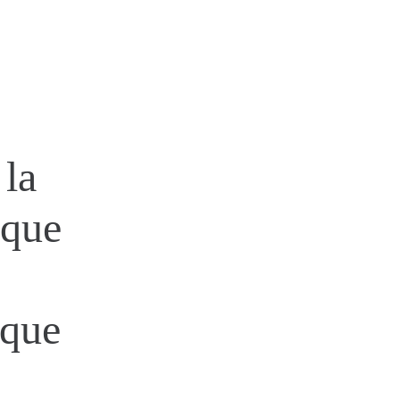
 la
ique
ique