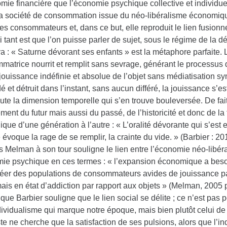
mie financière que l’économie psychique collective et individue
La société de consommation issue du néo-libéralisme économiqu
es consommateurs et, dans ce but, elle reproduit le lien fusionne
si tant est que l’on puisse parler de sujet, sous le régime de la d
 : « Saturne dévorant ses enfants » est la métaphore parfaite.
atrice nourrit et remplit sans sevrage, générant le processus de
 jouissance indéfinie et absolue de l’objet sans médiatisation sy
 et détruit dans l’instant, sans aucun différé, la jouissance s’es
oute la dimension temporelle qui s’en trouve bouleversée. De fa
ement du futur mais aussi du passé, de l’historicité et donc de l
que d’une génération à l’autre : « L’oralité dévorante qui s’est
 évoque la rage de se remplir, la crainte du vide. » (Barbier : 20
 Melman à son tour souligne le lien entre l’économie néo-libéra
ie psychique en ces termes : « l’expansion économique a besoin
réer des populations de consommateurs avides de jouissance par
is en état d’addiction par rapport aux objets » (Melman, 2005 p
ue Barbier souligne que le lien social se délite ; ce n’est pas 
dividualisme qui marque notre époque, mais bien plutôt celui de
te ne cherche que la satisfaction de ses pulsions, alors que l’in