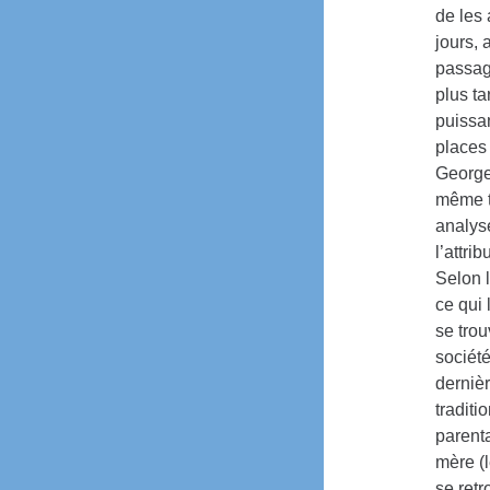
de les
jours, 
passage
plus ta
puissan
places 
George
même ty
analys
l’attri
Selon 
ce qui
se trou
société
dernièr
traditi
parenta
mère (l
se retr