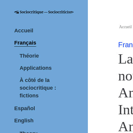
Accueil
Accueil
Français
Fran
La
Théorie
Applications
no
À côté de la
An
sociocritique :
fictions
In
Español
English
An