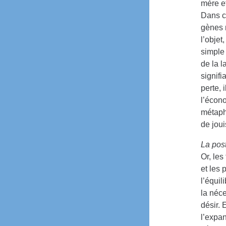
mère e
Dans ce
gènes m
l’objet
simple 
de la l
signifi
perte, 
l’écono
métaph
de jou
La pos
Or, le
et les 
l’équil
la néce
désir. 
l’expa