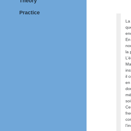
Theory
Practice
La
que
enc
En 
no
la 
L’é
Ma
ins
il 
en
do
mé
soi
Ce
fr
con
l’