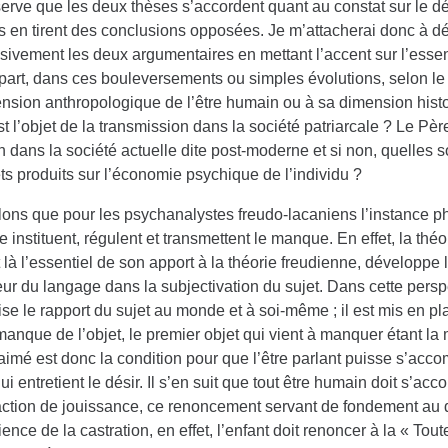
erve que les deux thèses s’accordent quant au constat sur le dé
es en tirent des conclusions opposées. Je m’attacherai donc à d
ivement les deux argumentaires en mettant l’accent sur l’essent
part, dans ces bouleversements ou simples évolutions, selon le 
nsion anthropologique de l’être humain ou à sa dimension histor
t l’objet de la transmission dans la société patriarcale ? Le Père
n dans la société actuelle dite post-moderne et si non, quelles
ets produits sur l’économie psychique de l’individu ?
ons que pour les psychanalystes freudo-lacaniens l’instance ph
 instituent, régulent et transmettent le manque. En effet, la th
t là l’essentiel de son apport à la théorie freudienne, développe 
ur du langage dans la subjectivation du sujet. Dans cette persp
se le rapport du sujet au monde et à soi-même ; il est mis en pl
manque de l’objet, le premier objet qui vient à manquer étant l
 aimé est donc la condition pour que l’être parlant puisse s’accomp
qui entretient le désir. Il s’en suit que tout être humain doit s’a
action de jouissance, ce renoncement servant de fondement au dé
ience de la castration, en effet, l’enfant doit renoncer à la « Tou