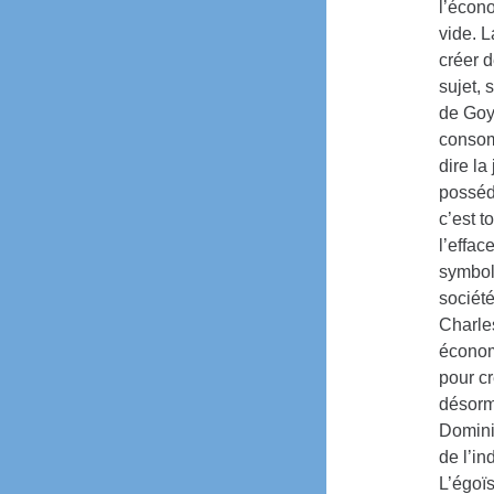
l’écono
vide. 
créer d
sujet, 
de Goya
consomm
dire la
possédé
c’est t
l’effac
symboli
société
Charles
économ
pour c
désorma
Dominiq
de l’in
L’égoïs