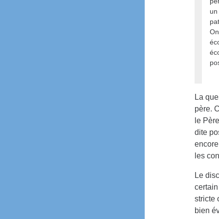
per
un 
pat
On
éco
éc
pos
La que
père. C
le Père
dite po
encore 
les co
Le disc
certai
stricte
bien év