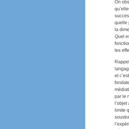
On obs
qu’ell
success
quelle 
la dime
Quel es
fonctio
les eff
Rappel
langage
et c’es
fondate
médiati
par le 
l’objet
limite 
soustr
l’expér