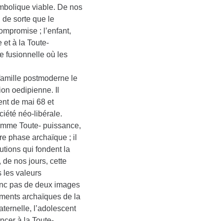
ymbolique viable. De nos
, de sorte que le
ompromise ; l’enfant,
 et à la Toute-
e fusionnelle où les
famille postmoderne le
on oedipienne. Il
nt de mai 68 et
iété néo-libérale.
comme Toute- puissance,
e phase archaïque ; il
utions qui fondent la
 de nos jours, cette
s les valeurs
 donc pas de deux images
léments archaïques de la
aternelle, l’adolescent
oncer à la Toute-