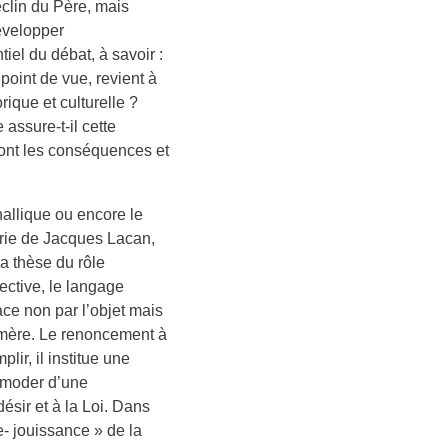
clin du Père, mais
évelopper
iel du débat, à savoir :
point de vue, revient à
ique et culturelle ?
 assure-t-il cette
 sont les conséquences et
allique ou encore le
éorie de Jacques Lacan,
la thèse du rôle
ective, le langage
ace non par l’objet mais
a mère. Le renoncement à
lir, il institue une
ccomoder d’une
sir et à la Loi. Dans
te- jouissance » de la