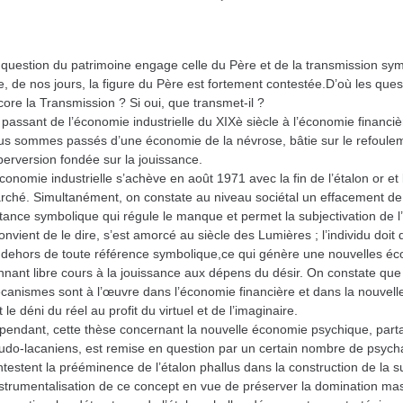
 question du patrimoine engage celle du Père et de la transmission symb
, de nos jours, la figure du Père est fortement contestée.D’où les quest
ore la Transmission ? Si oui, que transmet-il ?
passant de l’économie industrielle du XIXè siècle à l’économie financiè
us sommes passés d’une économie de la névrose, bâtie sur le refoule
perversion fondée sur la jouissance.
conomie industrielle s’achève en août 1971 avec la fin de l’étalon or et 
rché. Simultanément, on constate au niveau sociétal un effacement de l
tance symbolique qui régule le manque et permet la subjectivation de l’i
convient de le dire, s’est amorcé au siècle des Lumières ; l’individu doi
 dehors de toute référence symbolique,ce qui génère une nouvelles é
nnant libre cours à la jouissance aux dépens du désir. On constate qu
canismes sont à l’œuvre dans l’économie financière et dans la nouvel
t le déni du réel au profit du virtuel et de l’imaginaire.
pendant, cette thèse concernant la nouvelle économie psychique, parta
eudo-lacaniens, est remise en question par un certain nombre de psych
testent la prééminence de l’étalon phallus dans la construction de la su
instrumentalisation de ce concept en vue de préserver la domination ma