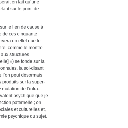
serait en fait qu’une
lant sur le point de
sur le lien de cause à
ie de ces cinquante
vera en effet que le
ère, comme le montre
 aux structures
lle] ») se fonde sur la
monnaies, la soi-disant
e l’on peut désormais
s produits sur la super-
mutation de l’infra-
uivalent psychique que je
nction paternelle ; on
ales et culturelles et,
omie psychique du sujet,