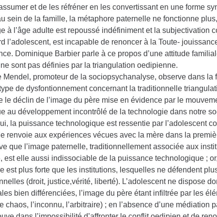
 assumer et de les réfréner en les convertissant en une forme s
au sein de la famille, la métaphore paternelle ne fonctionne plus
 à l’âge adulte est repoussé indéfiniment et la subjectivation c
rd l’adolescent, est incapable de renoncer à la Toute- jouissance
ce. Dominique Barbier parle à ce propos d’une attitude familial
ne sont pas définies par la triangulation oedipienne.
 Mendel, promoteur de la sociopsychanalyse, observe dans la 
pe de dysfontionnement concernant la traditionnelle triangulati
e le déclin de l’image du père mise en évidence par le mouveme
bue au développement incontrôlé de la technologie dans notre soc
lui, la puissance technologique est ressentie par l’adolescent 
 le renvoie aux expériences vécues avec la mère dans la premièr
ve que l’image paternelle, traditionnellement associée aux instit
, est elle aussi indissociable de la puissance technologique ; or,
e est plus forte que les institutions, lesquelles ne défendent plu
onnelles (droit, justice,vérité, liberté). L’adolescent ne dispose
les bien différenciées, l’image du père étant infiltrée par les é
e chaos, l’inconnu, l’arbitraire) ; en l’absence d’une médiation p
ouve dans l’impossibilité d’affronter le conflit oedipien et de ren