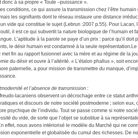
t donc à sa propre « Toute –puissance ».
s conditions, ce qui assure la transmission chez l’être humain
ais les signifiants dont le réseau instaure une distance irréduct
, un vide qui constitue le sujet (Lebrun :2007 p.55). Pour Lacan,
outil, il est ce qui subvertit la nature biologique de l’humain et 
angue. L’aptitude à la parole se paye d’un prix : parce qu’il doit 
ants, le désir humain est condamné à la seule représentation.Le 
il met fin au rapport fusionnel avec la mère et au régime de la jou
mie du désir et ouvre à l’altérité. « L’étalon phallus », soit enco
ore paternelle, a pour mission de transmettre du manque, d’imp
issance.
tmodernité et l’absence de transmission
:
s freudo-lacaniens observent un décrochage entre ce statut ant
pratiques et discours de notre société postmoderne ; selon eux,
ibre psychique de l’individu. Tout se passe comme si notre socié
ssité du vide, de sorte que l’objet se substitue à sa représentat
En effet, nous avons intériorisé le modèle du Marché qui ne conn
nsion exponentielle et globalisée du cumul des richesses. De no