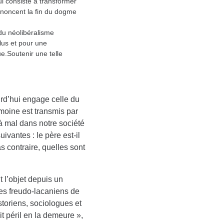
ui consiste à transformer
annoncent la fin du dogme
du néolibéralisme
llus et pour une
.Soutenir une telle
urd’hui engage celle du
imoine est transmis par
 à mal dans notre société
ivantes : le père est-il
s contraire, quelles sont
 l’objet depuis un
es freudo-lacaniens de
storiens, sociologues et
t péril en la demeure »,