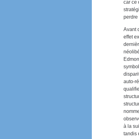
car ce 
stratég
perdre 
Avant d
effet e
derniè
néolib
Edmond
symboli
dispari
auto-r
qualifi
structu
structu
nommera
observe
à la su
tandis 