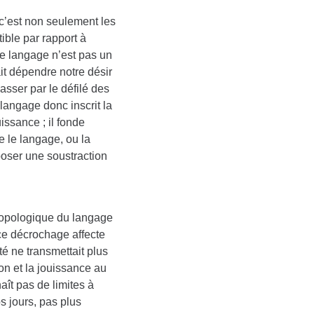
 c’est non seulement les
ible par rapport à
 le langage n’est pas un
fait dépendre notre désir
passer par le défilé des
langage donc inscrit la
issance ; il fonde
re le langage, ou la
oser une soustraction
hropologique du langage
 ce décrochage affecte
té ne transmettait plus
ion et la jouissance au
aît pas de limites à
s jours, pas plus