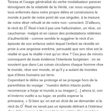
Teresa et l’usage généralisé du verbe modalisateur parecer
témoignent de la relativité de la Vérité, car nous voyageons
tous enfermés dans notre propre délire et construisons le
monde à partir de notre point de vue singulier, à la mesure
de notre désir refoulé et de notre non- conscient. D’ailleurs,
r
le récit du D
Real n’est-il pas une hallucination, un rêve, un
cauchemar- malgré et en raison des protestations réitérées
d’authenticité - comme semble le suggérer le récit d’un
épisode de son enfance selon lequel l’enfant se réveille en
proie à une angoisse extrême, persuadé que son rêve est la
réalité et que la réalité n’est qu’un rêve ? Ces jeux de miroirs
convoquent de toute évidence l’intertexte borgésien : on se
souvient que dans Las ruinas circulares chaque homme rêve
le monde, rêve son monde, et qu’il y a autant de mondes
que d’êtres humains sur terre.
Cependant le délire se prolonge et se propage hors de la
parenthèse du voyage : “nuestro delirio intacto podía
recomenzar a forjar el mundo a su imagen […] ahora sí, con
el invierno vuelto a su lugar, se podïa esperar la
primavera. » Si bien qu’ on est en droit de se demander si le
r
récit du D
Real ne serait pas un épisode délirant à l’intérieur