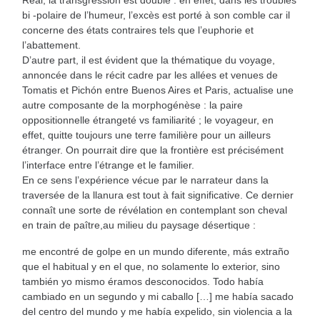
Real, la transgression est double : en effet, dans les troubles
bi -polaire de l’humeur, l’excès est porté à son comble car il
concerne des états contraires tels que l’euphorie et
l’abattement.
D’autre part, il est évident que la thématique du voyage,
annoncée dans le récit cadre par les allées et venues de
Tomatis et Pichón entre Buenos Aires et Paris, actualise une
autre composante de la morphogénèse : la paire
oppositionnelle étrangeté vs familiarité ; le voyageur, en
effet, quitte toujours une terre familière pour un ailleurs
étranger. On pourrait dire que la frontière est précisément
l’interface entre l’étrange et le familier.
En ce sens l’expérience vécue par le narrateur dans la
traversée de la llanura est tout à fait significative. Ce dernier
connaît une sorte de révélation en contemplant son cheval
en train de paître,au milieu du paysage désertique :
me encontré de golpe en un mundo diferente, más extraño
que el habitual y en el que, no solamente lo exterior, sino
también yo mismo éramos desconocidos. Todo había
cambiado en un segundo y mi caballo […] me había sacado
del centro del mundo y me había expelido, sin violencia a la