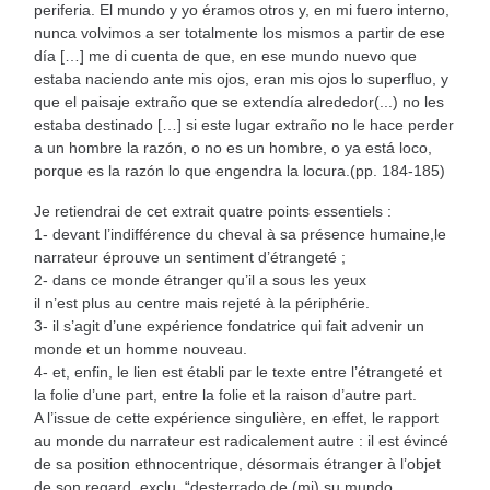
periferia. El mundo y yo éramos otros y, en mi fuero interno,
nunca volvimos a ser totalmente los mismos a partir de ese
día […] me di cuenta de que, en ese mundo nuevo que
estaba naciendo ante mis ojos, eran mis ojos lo superfluo, y
que el paisaje extraño que se extendía alrededor(...) no les
estaba destinado […] si este lugar extraño no le hace perder
a un hombre la razón, o no es un hombre, o ya está loco,
porque es la razón lo que engendra la locura.(pp. 184-185)
Je retiendrai de cet extrait quatre points essentiels :
1- devant l’indifférence du cheval à sa présence humaine,le
narrateur éprouve un sentiment d’étrangeté ;
2- dans ce monde étranger qu’il a sous les yeux
il n’est plus au centre mais rejeté à la périphérie.
3- il s’agit d’une expérience fondatrice qui fait advenir un
monde et un homme nouveau.
4- et, enfin, le lien est établi par le texte entre l’étrangeté et
la folie d’une part, entre la folie et la raison d’autre part.
A l’issue de cette expérience singulière, en effet, le rapport
au monde du narrateur est radicalement autre : il est évincé
de sa position ethnocentrique, désormais étranger à l’objet
de son regard, exclu, “desterrado de (mi) su mundo