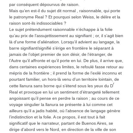
par conséquent dépourvus de raison.
Mais qu’en est-il du sujet dit normal , raisonnable, qui porte
le patronyme Real ? Et pourquoi selon Weiss, le délire et la
raison sont-ils indissociables ?
Le sujet prétendument raisonnable n’échappe à la folie
qu’au prix de l’assujettissement au signifiant ; or, il s’agit bien
là d’une forme d’aliénation. Lorsqu’il advient au langage, la
barre signifiant/signifié s’érige en frontière le séparant à
jamais de l’objet premier de son désir, de l’étranger, de
l’Autre qu’il affronte et qu’il porte en lui. De plus, il arrive que,
dans certaines expériences limites, le refoulé fasse retour au
mépris de la frontière ; il prend la forme de l’exilé inconnu et
pourtant familier, un hors-là venu d’un territoire lointain, de
r
cette llanura sans borne qui s’étend sous les yeux du D
Real et provoque en lui un sentiment d’étrangeté tellement
angoissant qu’il pense en perdre la raison ; au cours de ce
voyage singulier la llanura se présente à lui comme cet
ailleurs qu’il a jadis habité, où l’absence de langage génère
l’indistinction et la folie. A ce propos, il est tout à fait
significatif que le narrateur, partant de Buenos Aires, se
dirige d’abord vers le Nord, en direction de la ville de son