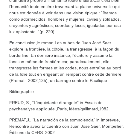
d’un délire propre à l’humanité toute entière.Car c’est bien
l’humanité toute entière traversant la plaine universelle qui
nous est donnée à voir dans une vision épique : “íbamos
como adormecidos, hombres y mujeres, civiles y soldados,
creyentes y agnósticos, cuerdos y locos, igualados por esa
luz aplastante .“(p. 220)
En conclusion,le roman Las nubes de Juan José Saer
explore la frontière, la côtoie, la transgresse, à la façon du
borderline. En dernière instance, l’écriture y assume la
fonction même de frontière car, paradoxalement, elle
transgresse les formes et les codes, nous entraîne au bord
de la folie tout en érigeant un rempart contre cette dernière
(Premat : 2002,135), un barrage contre le Pacifique.
Bibliographie
FREUD, S., “L’inquiétante étrangeté” in Essais de
psychanalyse appliquée ,Paris, idées/gallimard,1982.
PREMAT,J., “La narración de la somnolencia” in Imprévue,
Rencontre avec/ Encuentro con Juan José Saer, Montpellier,
Éditions du CERS, 2002.