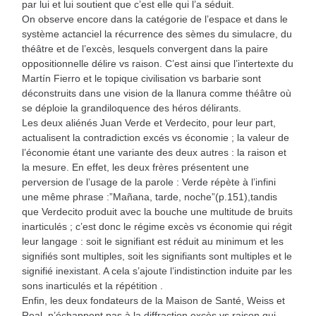
par lui et lui soutient que c’est elle qui l’a séduit.
On observe encore dans la catégorie de l’espace et dans le
système actanciel la récurrence des sèmes du simulacre, du
théâtre et de l’excès, lesquels convergent dans la paire
oppositionnelle délire vs raison. C’est ainsi que l’intertexte du
Martín Fierro et le topique civilisation vs barbarie sont
déconstruits dans une vision de la llanura comme théâtre où
se déploie la grandiloquence des héros délirants.
Les deux aliénés Juan Verde et Verdecito, pour leur part,
actualisent la contradiction excés vs économie ; la valeur de
l’économie étant une variante des deux autres : la raison et
la mesure. En effet, les deux frères présentent une
perversion de l’usage de la parole : Verde répète à l’infini
une même phrase :”Mañana, tarde, noche”(p.151),tandis
que Verdecito produit avec la bouche une multitude de bruits
inarticulés ; c’est donc le régime excès vs économie qui régit
leur langage : soit le signifiant est réduit au minimum et les
signifiés sont multiples, soit les signifiants sont multiples et le
signifié inexistant. A cela s’ajoute l’indistinction induite par les
sons inarticulés et la répétition .
Enfin, les deux fondateurs de la Maison de Santé, Weiss et
Real, n’échappent pas à la diffraction excès vs raison qui