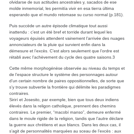
olvidarse de sus actitudes ancestrales y, sacados de ese
molde inmemorial, les permitía vivir en esa tierra última
esperando que el mundo retomase su curso normal (p.181).
Puis succède un autre épisode climatique tout aussi
inattendu : c’est un été bref et torride durant lequel les
voyageurs épuisés attendent vainement l’arrivée des nuages
annonciateurs de la pluie qui survient enfin dans la
démesure et l’excès. C’est alors seulement que l’ordre est
rétabli avec l’achèvement du cycle des quatre saisons.3
Cette même morphogénèse observée au niveau du temps et
de l’espace structure le système des personnages autour
d’un certain nombre de paires oppositionnelles, de sorte que
s’y trouve subvertie la frontière qui délimite les paradigmes
contraires.
Sirirí et Josesito, par exemple, bien que tous deux indiens
élevés dans la religon catholique, prennent des chemins
contraires. Le premier, “macobí manso”, demeure enfermé
dans le moule rigide de la religion, tandis que l’autre déclare
la guerre aux chrétiens et aux blancs. Dans les deux cas, il
s’agit de personnalités marquées au sceau de l’excès : aux