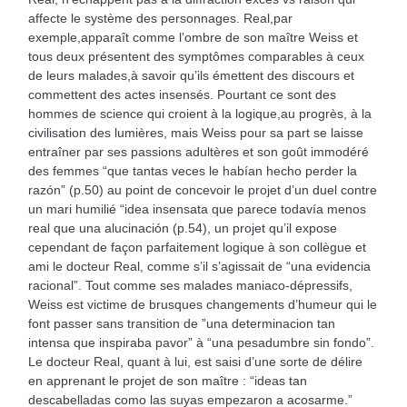
affecte le système des personnages. Real,par
exemple,apparaît comme l’ombre de son maître Weiss et
tous deux présentent des symptômes comparables à ceux
de leurs malades,à savoir qu’ils émettent des discours et
commettent des actes insensés. Pourtant ce sont des
hommes de science qui croient à la logique,au progrès, à la
civilisation des lumières, mais Weiss pour sa part se laisse
entraîner par ses passions adultères et son goût immodéré
des femmes “que tantas veces le habían hecho perder la
razón” (p.50) au point de concevoir le projet d’un duel contre
un mari humilié “idea insensata que parece todavía menos
real que una alucinación (p.54), un projet qu’il expose
cependant de façon parfaitement logique à son collègue et
ami le docteur Real, comme s’il s’agissait de “una evidencia
racional”. Tout comme ses malades maniaco-dépressifs,
Weiss est victime de brusques changements d’humeur qui le
font passer sans transition de ”una determinacion tan
intensa que inspiraba pavor” à “una pesadumbre sin fondo”.
Le docteur Real, quant à lui, est saisi d’une sorte de délire
en apprenant le projet de son maître : “ideas tan
descabelladas como las suyas empezaron a acosarme.”