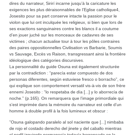
dires du narrateur, Sirirí incarne jusqu’à la caricature les
exigences les plus déraisonnables de l’Eglise catholique4,
Josesito pour sa part conserve intacte la passion pour le
violon que lui ont inculquée les religieux, si bien que lors de
ses exactions sanguinaires contre les blancs il a coutume
d’en jouer juché sur les monceaux de cadavres de ses
victimes ; chacun actualise tour à tour les pôles contraires
des paires oppositionnelles Civilisation vs Barbarie, Soumis
vs Sauvage, Excès vs Raison, transgressant ainsi la frontière
idéologique des catégories discursives.
La personnalité du guide Osuna est également structurée
par la contradiction : “parecía estar compuesto de dos
personas diferentes, según estuviese fresco o borracho”, ce
qui explique son comportement versatil vis-à-vis de son frère
ennemi Josesito : “lo respetaba de día [...] y lo aborrecía de
noche.” (p.165). On remarquera que l’image primordiale qui
s’est imprimée dans la mémoire du narrateur est celle d’un
homme à double profil à la fois lumineux et obscur :
”Osuna galopando paralelo al sol naciente que [...] nimbaba
de rojo el costado derecho del jinete y del caballo mientras
el perfil izquierdo permanecía todavía borroneado en la