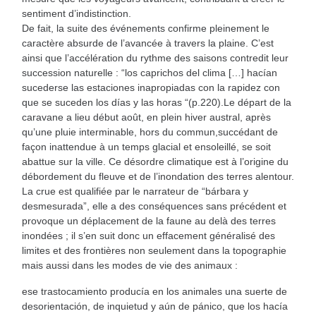
sentiment d’indistinction.
De fait, la suite des événements confirme pleinement le
caractère absurde de l’avancée à travers la plaine. C’est
ainsi que l’accélération du rythme des saisons contredit leur
succession naturelle : “los caprichos del clima […] hacían
sucederse las estaciones inapropiadas con la rapidez con
que se suceden los días y las horas “(p.220).Le départ de la
caravane a lieu début août, en plein hiver austral, après
qu’une pluie interminable, hors du commun,succédant de
façon inattendue à un temps glacial et ensoleillé, se soit
abattue sur la ville. Ce désordre climatique est à l’origine du
débordement du fleuve et de l’inondation des terres alentour.
La crue est qualifiée par le narrateur de “bárbara y
desmesurada”, elle a des conséquences sans précédent et
provoque un déplacement de la faune au delà des terres
inondées ; il s’en suit donc un effacement généralisé des
limites et des frontières non seulement dans la topographie
mais aussi dans les modes de vie des animaux :
ese trastocamiento producía en los animales una suerte de
desorientación, de inquietud y aún de pánico, que los hacía