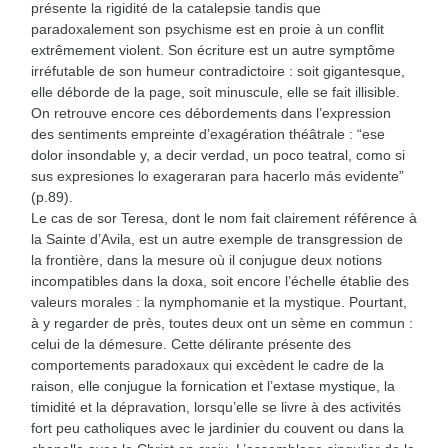
présente la rigidité de la catalepsie tandis que
paradoxalement son psychisme est en proie à un conflit
extrêmement violent. Son écriture est un autre symptôme
irréfutable de son humeur contradictoire : soit gigantesque,
elle déborde de la page, soit minuscule, elle se fait illisible.
On retrouve encore ces débordements dans l’expression
des sentiments empreinte d’exagération théâtrale : “ese
dolor insondable y, a decir verdad, un poco teatral, como si
sus expresiones lo exageraran para hacerlo más evidente”
(p.89).
Le cas de sor Teresa, dont le nom fait clairement référence à
la Sainte d’Avila, est un autre exemple de transgression de
la frontière, dans la mesure où il conjugue deux notions
incompatibles dans la doxa, soit encore l’échelle établie des
valeurs morales : la nymphomanie et la mystique. Pourtant,
à y regarder de près, toutes deux ont un sème en commun :
celui de la démesure. Cette délirante présente des
comportements paradoxaux qui excèdent le cadre de la
raison, elle conjugue la fornication et l’extase mystique, la
timidité et la dépravation, lorsqu’elle se livre à des activités
fort peu catholiques avec le jardinier du couvent ou dans la