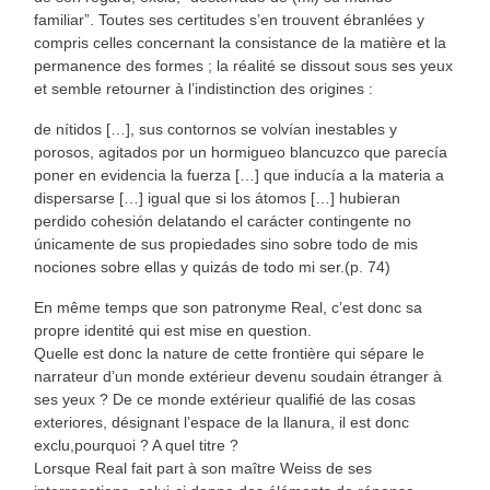
familiar”. Toutes ses certitudes s’en trouvent ébranlées y
compris celles concernant la consistance de la matière et la
permanence des formes ; la réalité se dissout sous ses yeux
et semble retourner à l’indistinction des origines :
de nítidos […], sus contornos se volvían inestables y
porosos, agitados por un hormigueo blancuzco que parecía
poner en evidencia la fuerza […] que inducía a la materia a
dispersarse […] igual que si los átomos […] hubieran
perdido cohesión delatando el carácter contingente no
únicamente de sus propiedades sino sobre todo de mis
nociones sobre ellas y quizás de todo mi ser.(p. 74)
En même temps que son patronyme Real, c’est donc sa
propre identité qui est mise en question.
Quelle est donc la nature de cette frontière qui sépare le
narrateur d’un monde extérieur devenu soudain étranger à
ses yeux ? De ce monde extérieur qualifié de las cosas
exteriores, désignant l’espace de la llanura, il est donc
exclu,pourquoi ? A quel titre ?
Lorsque Real fait part à son maître Weiss de ses