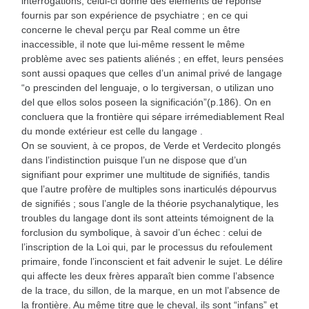
interrogations, celui-ci donne des éléments de réponse
fournis par son expérience de psychiatre ; en ce qui
concerne le cheval perçu par Real comme un être
inaccessible, il note que lui-même ressent le même
problème avec ses patients aliénés ; en effet, leurs pensées
sont aussi opaques que celles d’un animal privé de langage
“o prescinden del lenguaje, o lo tergiversan, o utilizan uno
del que ellos solos poseen la significación”(p.186). On en
concluera que la frontière qui sépare irrémediablement Real
du monde extérieur est celle du langage .
On se souvient, à ce propos, de Verde et Verdecito plongés
dans l’indistinction puisque l’un ne dispose que d’un
signifiant pour exprimer une multitude de signifiés, tandis
que l’autre profère de multiples sons inarticulés dépourvus
de signifiés ; sous l’angle de la théorie psychanalytique, les
troubles du langage dont ils sont atteints témoignent de la
forclusion du symbolique, à savoir d’un échec : celui de
l’inscription de la Loi qui, par le processus du refoulement
primaire, fonde l’inconscient et fait advenir le sujet. Le délire
qui affecte les deux frères apparaît bien comme l’absence
de la trace, du sillon, de la marque, en un mot l’absence de
la frontière. Au même titre que le cheval, ils sont “infans” et