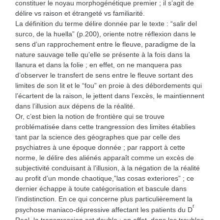
constituer le noyau morphogénétique premier ; il s’agit de
délire vs raison et étrangeté vs familiarité.
La définition du terme délire donnée par le texte : “salir del
surco, de la huella” (p.200), oriente notre réflexion dans le
sens d’un rapprochement entre le fleuve, paradigme de la
nature sauvage telle qu’elle se présente à la fois dans la
llanura et dans la folie ; en effet, on ne manquera pas
d’observer le transfert de sens entre le fleuve sortant des
limites de son lit et le “fou” en proie à des débordements qui
l’écartent de la raison, le jettent dans l’excès, le maintiennent
dans l’illusion aux dépens de la réalité.
Or, c’est bien la notion de frontière qui se trouve
problématisée dans cette trangression des limites établies
tant par la science des géographes que par celle des
psychiatres à une époque donnée ; par rapport à cette
norme, le délire des aliénés apparaît comme un excès de
subjectivité conduisant à l’illusion, à la négation de la réalité
au profit d’un monde chaotique,”las cosas exteriores” ; ce
dernier échappe à toute catégorisation et bascule dans
l’indistinction. En ce qui concerne plus particulièrement la
r
psychose maniaco-dépressive affectant les patients du D