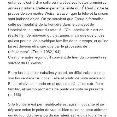
enfance, c’est-à-dire celle où il a vécu ses toutes premières
r
années d’infans. Cette expérience limite du D
Real justifie le
propos de son maître Weiss, à savoir que la folie et la raison
sont indissociables. On se souvient que Freud à formalisé
cette perméabilité de la frontière dans le concept de
Unheimlich, ou retour du refoulé : ”Ce unheimlich n’est en
réalité rien de nouveau ou d’étranger, mais quelque chose
qui est pour la vie psychique familier de tout temps, et qui ne
lui est devenu étranger que par le processus de
refoulement”. (Freud,1982,194)
C’est une autre leçon qu’il convient de tirer du commentaire
r
suivant du D
Weiss :
Entre los locos, los caballos y usted, es difícil saber cuales
son los verdaderos locos. Falta el punto de vista adecuado.
En lo relativo al mundo en el que se está , si es extraño o
familiar, el mismo problema de punto de vista se presenta.
(p. 186)
Si la frontière est perméable,elle est aussi mouvante et se
déplace selon le point de vue, si bien qu’on ne peut affirmer
qui du fou, du cheval ou du narrateur est le plus fou ? Cette