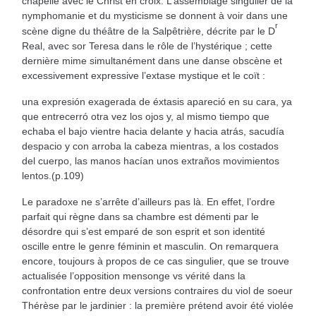
chapelle avec le Christ en croix. L’assemblage singulier de la
nymphomanie et du mysticisme se donnent à voir dans une
r
scène digne du théâtre de la Salpêtrière, décrite par le D
Real, avec sor Teresa dans le rôle de l’hystérique ; cette
dernière mime simultanément dans une danse obscène et
excessivement expressive l’extase mystique et le coït :
una expresión exagerada de éxtasis apareció en su cara, ya
que entrecerró otra vez los ojos y, al mismo tiempo que
echaba el bajo vientre hacia delante y hacia atrás, sacudía
despacio y con arroba la cabeza mientras, a los costados
del cuerpo, las manos hacían unos extraños movimientos
lentos.(p.109)
Le paradoxe ne s’arrête d’ailleurs pas là. En effet, l’ordre
parfait qui règne dans sa chambre est démenti par le
désordre qui s’est emparé de son esprit et son identité
oscille entre le genre féminin et masculin. On remarquera
encore, toujours à propos de ce cas singulier, que se trouve
actualisée l’opposition mensonge vs vérité dans la
confrontation entre deux versions contraires du viol de soeur
Thérèse par le jardinier : la première prétend avoir été violée