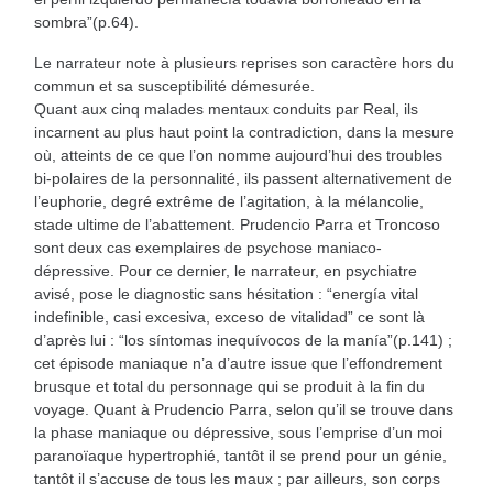
sombra”(p.64).
Le narrateur note à plusieurs reprises son caractère hors du
commun et sa susceptibilité démesurée.
Quant aux cinq malades mentaux conduits par Real, ils
incarnent au plus haut point la contradiction, dans la mesure
où, atteints de ce que l’on nomme aujourd’hui des troubles
bi-polaires de la personnalité, ils passent alternativement de
l’euphorie, degré extrême de l’agitation, à la mélancolie,
stade ultime de l’abattement. Prudencio Parra et Troncoso
sont deux cas exemplaires de psychose maniaco-
dépressive. Pour ce dernier, le narrateur, en psychiatre
avisé, pose le diagnostic sans hésitation : “energía vital
indefinible, casi excesiva, exceso de vitalidad” ce sont là
d’après lui : “los síntomas inequívocos de la manía”(p.141) ;
cet épisode maniaque n’a d’autre issue que l’effondrement
brusque et total du personnage qui se produit à la fin du
voyage. Quant à Prudencio Parra, selon qu’il se trouve dans
la phase maniaque ou dépressive, sous l’emprise d’un moi
paranoïaque hypertrophié, tantôt il se prend pour un génie,
tantôt il s’accuse de tous les maux ; par ailleurs, son corps