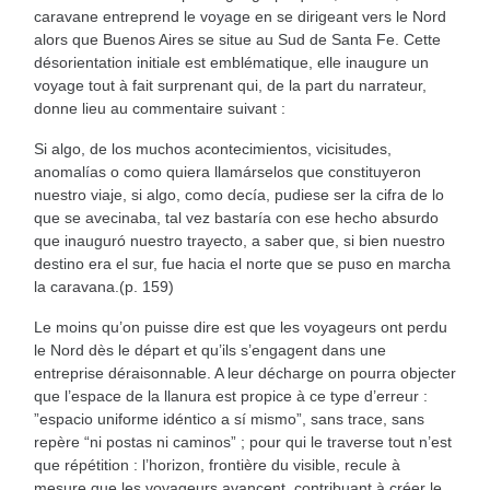
caravane entreprend le voyage en se dirigeant vers le Nord
alors que Buenos Aires se situe au Sud de Santa Fe. Cette
désorientation initiale est emblématique, elle inaugure un
voyage tout à fait surprenant qui, de la part du narrateur,
donne lieu au commentaire suivant :
Si algo, de los muchos acontecimientos, vicisitudes,
anomalías o como quiera llamárselos que constituyeron
nuestro viaje, si algo, como decía, pudiese ser la cifra de lo
que se avecinaba, tal vez bastaría con ese hecho absurdo
que inauguró nuestro trayecto, a saber que, si bien nuestro
destino era el sur, fue hacia el norte que se puso en marcha
la caravana.(p. 159)
Le moins qu’on puisse dire est que les voyageurs ont perdu
le Nord dès le départ et qu’ils s’engagent dans une
entreprise déraisonnable. A leur décharge on pourra objecter
que l’espace de la llanura est propice à ce type d’erreur :
”espacio uniforme idéntico a sí mismo”, sans trace, sans
repère “ni postas ni caminos” ; pour qui le traverse tout n’est
que répétition : l’horizon, frontière du visible, recule à
mesure que les voyageurs avancent, contribuant à créer le