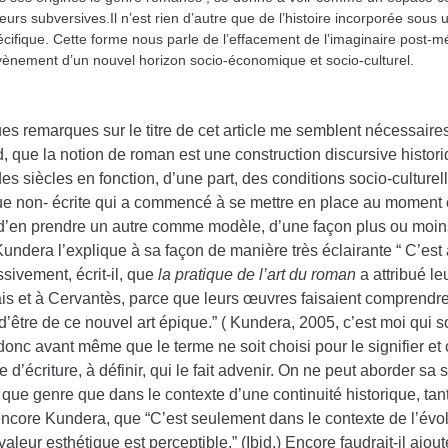
eurs subversives.Il n’est rien d’autre que de l’histoire incorporée sous 
écifique. Cette forme nous parle de l’effacement de l’imaginaire post-m
avènement d’un nouvel horizon socio-économique et socio-culturel.
s remarques sur le titre de cet article me semblent nécessaires. I
, que la notion de roman est une construction discursive histor
es siècles en fonction, d’une part, des conditions socio-culturell
ue non- écrite qui a commencé à se mettre en place au moment 
 d’en prendre un autre comme modèle, d’une façon plus ou moins
undera l’explique à sa façon de manière très éclairante “ C’est 
sivement, écrit-il, que
la pratique de l’art du roman
a attribué le
is et à Cervantès, parce que leurs œuvres faisaient comprendre
d’être de ce nouvel art épique.” ( Kundera, 2005, c’est moi qui 
donc avant même que le terme ne soit choisi pour le signifier et 
e d’écriture, à définir, qui le fait advenir. On ne peut aborder sa s
 que genre que dans le contexte d’une continuité historique, tant
 encore Kundera, que “C’est seulement dans le contexte de l’évol
valeur esthétique est perceptible.” (Ibid.) Encore faudrait-il ajout