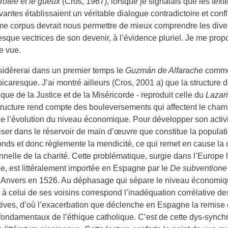
rotée et le gueux
(Cros, 1967), lorsque je signalais que les tex
antes établissaient un véritable dialogue contradictoire et confl
e corpus devrait nous permettre de mieux comprendre les dive
sque vectrices de son devenir, à l’évidence pluriel. Je me prop
e vue.
sidèrerai dans un premier temps le
Guzmán de Alfarache
comme 
icaresque. J’ai montré ailleurs (Cros, 2001 a) que la structure d
ique de la Justice et de la Miséricorde - reproduit celle du
Lazar
tructure rend compte des bouleversements qui affectent le champ
 de l’évolution du niveau économique. Pour développer son activi
iser dans le réservoir de main d’œuvre que constitue la populat
nds et donc règlemente la mendicité, ce qui remet en cause la 
onnelle de la charité. Cette problématique, surgie dans l’Europe
e, est littéralement importée en Espagne par le
De subvention
à Anvers en 1526. Au déphasage qui sépare le niveau économiqu
 à celui de ses voisins correspond l’inadéquation corrélative de
tives, d’où l’exacerbation que déclenche en Espagne la remise 
fondamentaux de l’éthique catholique. C’est de cette dys-synch