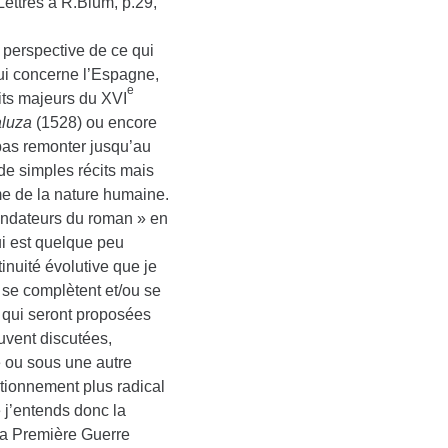
ettres à R.Blum, p.29,
perspective de ce qui
 qui concerne l’Espagne,
e
its majeurs du XVI
luza
(1528) ou encore
pas remonter jusqu’au
 de simples récits mais
me de la nature humaine.
ndateurs du roman » en
ui est quelque peu
tinuité évolutive que je
, se complètent et/ou se
 qui seront proposées
uvent discutées,
e ou sous une autre
stionnement plus radical
j’entends donc la
 la Première Guerre