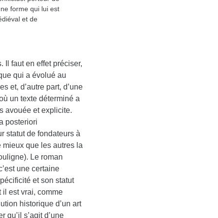
une forme qui lui est
édiéval et de
l faut en effet préciser,
ique qui a évolué au
es et, d’autre part, d’une
où un texte déterminé a
 avouée et explicite.
a posteriori
ur statut de fondateurs à
 mieux que les autres la
souligne). Le roman
c’est une certaine
pécificité et son statut
 il est vrai, comme
ution historique d’un art
er qu’il s’agit d’une