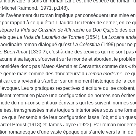
tant ouvrage, disons un roman car c’est une espèce de roman” (L
r Michel Raimond, ,1971, p.148).
 de l’avènement du roman implique par conséquent une mise en 
 par rapport à ce qui était. Il faudrait ici tenter de cerner, en ce
 sépare la
Vida de Guzmán de Alfarache
ou
Don Quijote
des écr
tels que
La Vida de Lazarillo de Tormes
(1554),
La Lozana anda
traordinaire roman dialogué qu’est
La Celestina
(1499) pour ne 
de Buen Amo
r (1330 ?), c’est-à-dire des œuvres qui ne sont pas
hacune à sa façon, s’ouvrent sur le monde et abordent le problè
considère donc pas Mateo Alemán et Cervantès comme des « fo
ue genre mais comme des “fondateurs” du
roman moderne
, ce q
nt car cela revient à s’arrêter sur un moment historique de la con
’évoquer. Leurs pratiques respectives d’écriture qui se croisent
disent mettent en place une configuration de normes non écrites
 mode du non-conscient aux écrivains qui les suivent, normes so
elées, transgressées mais toujours intériorisées sous une form
 ce que l’ensemble de leur configuration fasse l’objet d’un que
arcel Proust (1913) et James Joyce (1923). Par roman moderne 
tion romanesque d’une vaste époque qui s’arrête vers la fin de