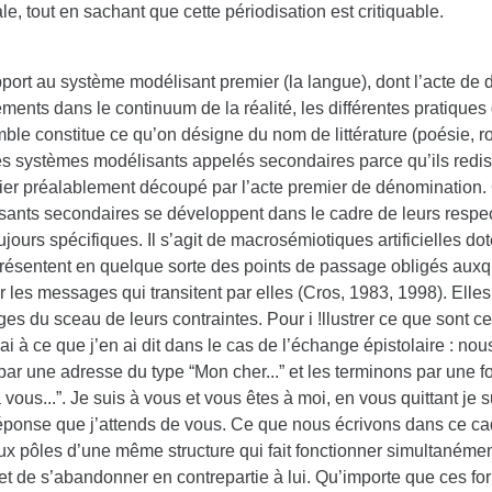
e, tout en sachant que cette périodisation est critiquable.
pport au système modélisant premier (la langue), dont l’acte d
ments dans le continuum de la réalité, les différentes pratiques
ble constitue ce qu’on désigne du nom de littérature (poésie, ro
es systèmes modélisants appelés secondaires parce qu’ils redis
ier préalablement découpé par l’acte premier de dénomination
ants secondaires se développent dans le cadre de leurs respecti
ujours spécifiques. Il s’agit de macrosémiotiques artificielles do
présentent en quelque sorte des points de passage obligés aux
 les messages qui transitent par elles (Cros, 1983, 1998). Elle
s du sceau de leurs contraintes. Pour i !llustrer ce que sont ce
ai à ce que j’en ai dit dans le cas de l’échange épistolaire : 
 par une adresse du type “Mon cher...” et les terminons par une f
 vous...”. Je suis à vous et vous êtes à moi, en vous quittant je 
réponse que j’attends de vous. Ce que nous écrivons dans ce cad
ux pôles d’une même structure qui fait fonctionner simultanémen
 et de s’abandonner en contrepartie à lui. Qu’importe que ces fo