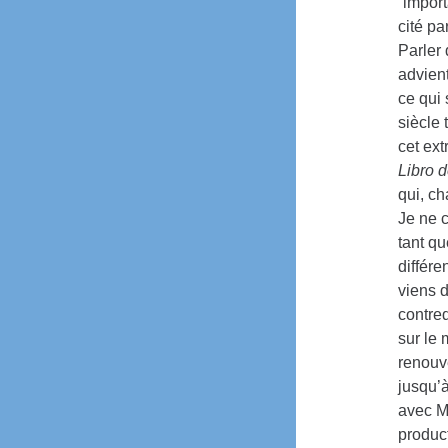
“impor
cité pa
Parler
advient
ce qui
siècle 
cet ex
Libro 
qui, c
Je ne 
tant q
différe
viens d
contre
sur le
renouv
jusqu’à
avec M
produc