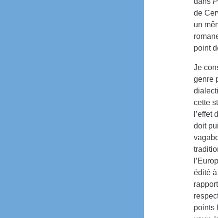
dans
P
de Cerv
un mêm
romane
point d
Je con
genre p
dialect
cette s
l’effet
doit pu
vagabo
traditi
l’Europ
édité 
rapport
respec
points 