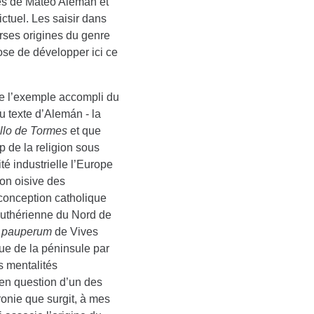
tes de Mateo Alemán et
ictuel. Les saisir dans
rses origines du genre
ose de développer ici ce
l’exemple accompli du
u texte d’Alemán - la
illo de Tormes
et que
 de la religion sous
té industrielle l’Europe
ion oisive des
conception catholique
 luthérienne du Nord de
e pauperum
de Vives
e de la péninsule par
s mentalités
en question d’un des
ronie que surgit, à mes