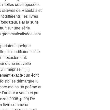
es réelles ou supposées
es œuvres de Rabelais et
 différents, les livres
fondateur. Par la suite,
truit sur une série
on grammaticalisées sont
pportaient quelque
e, ils modifiaient cette
inir exactement.
ur d’une nouvelle
l méprise, il[...]
ment exacte : un écrit
Tolstoï se démarque lui
 encore moins un poème et
 l’auteur a voulu et pu
oezer, 2006, p.20) De
son livre comme un