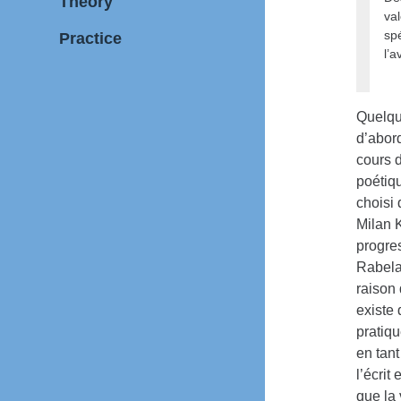
Theory
val
sp
Practice
l’
Quelque
d’abord
cours d
poétiq
choisi
Milan K
progres
Rabela
raison 
existe 
pratiqu
en tant
l’écrit
que la 