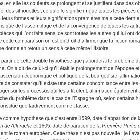
s, en elle les couleurs se prolongent et se justifient dans des o
, des silhouettes ; ce qu’elle signifie irrigue toutes les pièces qu
e leurs formes et leurs significations premières mais cette derniè
s que de l’assemblage et de la convergence de toutes les autres
pièces qui l’ont faite sens, ce sont toutes les autres qui lui ont
e cette comparaison on est en droit d’affirmer que la fiction r
ire donne en retour un sens à cette même Histoire.
 partir de cette double hypothèse que j’aborderai le problème d
. On a dit de celui-ci qu’il était le prolongement de l’épopée et
l’ascension économique et politique de la bourgeoisie, affirmatio
e de constater qu’il existe une certaine concomitance entre les 
roger sur les processus qui les articulent, affirmation également
che du problème dans le cas de l’Espagne où, selon certains hi
constitue que tardivement comme classe.
e comme hypothèse que c’est entre 1599, date d’apparition de 
 de Alfarache
et 1605, date de parution de la
Première Partie 
ent le roman européen. Cette thèse n’est pas nouvelle : je l’a