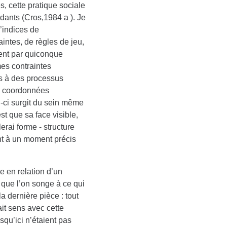
, cette pratique sociale
ndants (Cros,1984 a ). Je
’indices de
aintes, de règles de jeu,
ient par quiconque
mes contraintes
es à des processus
es coordonnées
-ci surgit du sein même
t que sa face visible,
lerai forme - structure
ent à un moment précis
e en relation d’un
que l’on songe à ce qui
a dernière pièce : tout
ait sens avec cette
squ’ici n’étaient pas