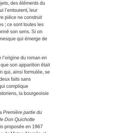
bjets, des éléments du
i l’entourent, leur
re pièce ne construit
 ; ce sont toutes les
 donné son sens. Si on
omanesque qui émerge de
e l’origine du roman en
 que son apparition était
n qui, ainsi formulée, se
deux faits sans
 qui complique
storiens, la bourgeoisie
la
Première partie du
de Don Quichotte
vais proposée en 1967