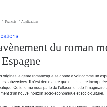
/
Français
/
Applications
ications
avènement du roman m
 Espagne
s origines le genre romanesque se donne à voir comme un espac
urs subversives. Il n’est rien d’autre que de l’histoire incorporé
cifique. Cette forme nous parle de l’effacement de l’imaginaire 
ement d’un nouvel horizon socio-économique et socio-culturel.
s ses origines le genre romanes , se donne à voir comme un espace con