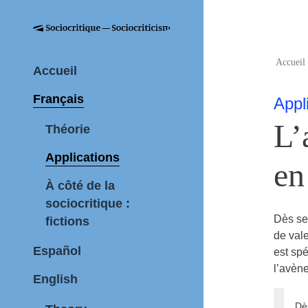
Accueil
Accueil
Français
Appl
L’
Théorie
Applications
en
À côté de la
sociocritique :
Dès se
fictions
de vale
Español
est spé
l’avèn
English
Dè