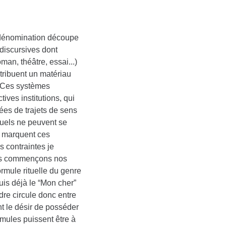
e dénomination découpe
 discursives dont
man, théâtre, essai...)
tribuent un matériau
. Ces systèmes
ves institutions, qui
tées de trajets de sens
quels ne peuvent se
s marquent ces
s contraintes je
nous commençons nos
ormule rituelle du genre
suis déjà le “Mon cher”
re circule donc entre
t le désir de posséder
rmules puissent être à