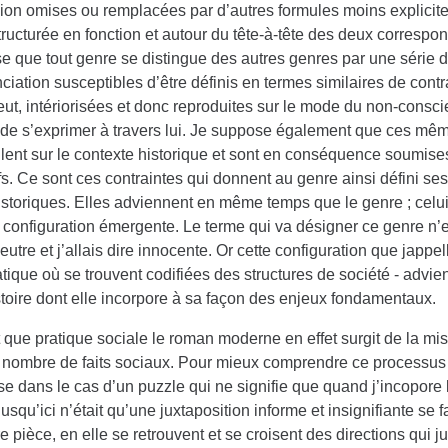
ion omises ou remplacées par d’autres formules moins explicites
tructurée en fonction et autour du tête-à-tête des deux correspo
e que tout genre se distingue des autres genres par une série d
nciation susceptibles d’être définis en termes similaires de contr
eut, intériorisées et donc reproduites sur le mode du non-consc
t de s’exprimer à travers lui. Je suppose également que ces mê
culent sur le contexte historique et sont en conséquence soumis
fs. Ce sont ces contraintes qui donnent au genre ainsi défini s
istoriques. Elles adviennent en même temps que le genre ; celui
 configuration émergente. Le terme qui va désigner ce genre n’es
neutre et j’allais dire innocente. Or cette configuration que jappel
ique où se trouvent codifiées des structures de société - advi
stoire dont elle incorpore à sa façon des enjeux fondamentaux.
 que pratique sociale le roman moderne en effet surgit de la mis
n nombre de faits sociaux. Pour mieux comprendre ce processus 
e dans le cas d’un puzzle qui ne signifie que quand j’incopore l
jusqu’ici n’était qu’une juxtaposition informe et insignifiante se f
e pièce, en elle se retrouvent et se croisent des directions qui ju