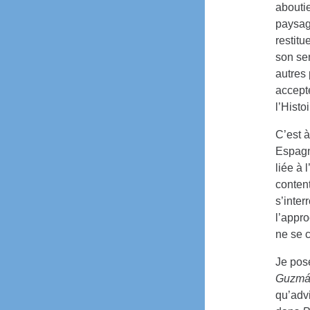
aboutie
paysage
restitu
son sen
autres 
accept
l’Histo
C’est à
Espagne
liée à 
content
s’inter
l’appro
ne se 
Je pos
Guzmán
qu’advi