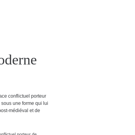
oderne
e conflictuel porteur
e sous une forme qui lui
post-médiéval et de
flictuel porteur de