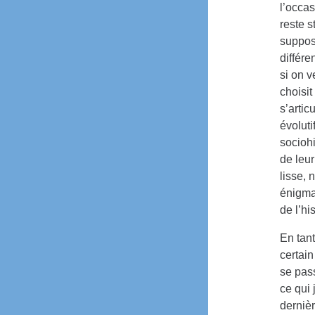
l’occas
reste s
suppos
différe
si on v
choisi
s’arti
évoluti
socioh
de leur
lisse, 
énigmat
de l’hi
En tant
certai
se pass
ce qui 
dernièr