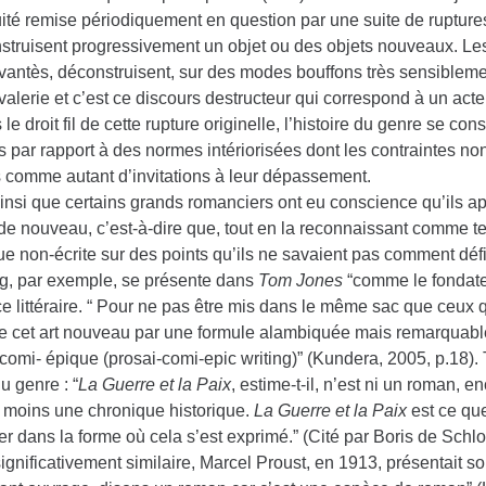
uité remise périodiquement en question par une suite de ruptur
nstruisent progressivement un objet ou des objets nouveaux. L
antès, déconstruisent, sur des modes bouffons très sensiblement
alerie et c’est ce discours destructeur qui correspond à un acte 
 le droit fil de cette rupture originelle, l’histoire du genre se cons
s par rapport à des normes intériorisées dont les contraintes n
 comme autant d’invitations à leur dépassement.
ainsi que certains grands romanciers ont eu conscience qu’ils a
e nouveau, c’est-à-dire que, tout en la reconnaissant comme tell
ue non-écrite sur des points qu’ils ne savaient pas comment déf
ng, par exemple, se présente dans
Tom Jones
“comme le fondate
e littéraire. “ Pour ne pas être mis dans le même sac que ceux qu’i
e cet art nouveau par une formule alambiquée mais remarquable
comi- épique (prosai-comi-epic writing)” (Kundera, 2005, p.18). 
u genre : “
La Guerre et la Paix
, estime-t-il, n’est ni un roman,
 moins une chronique historique.
La Guerre et la Paix
est ce que
r dans la forme où cela s’est exprimé.” (Cité par Boris de Schl
ignificativement similaire, Marcel Proust, en 1913, présentait 