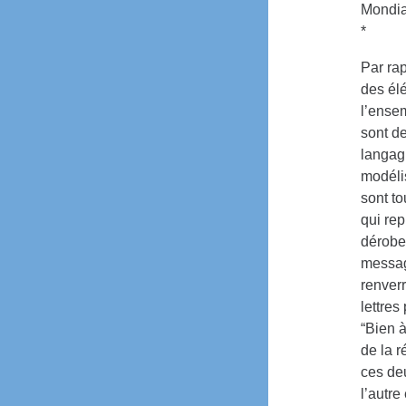
Mondial
*
Par ra
des élé
l’ensem
sont d
langag
modélis
sont to
qui re
dérober
message
renverr
lettres
“Bien à
de la 
ces de
l’autre