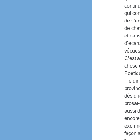
contin
qui co
de Cerv
de chev
et dans
d’écart
vécues
C’est 
chose d
Poétiq
Fieldi
provinc
désign
prosaï-
aussi d
encore
exprime
façon s